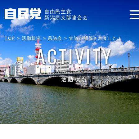
自由民主党
新潟県支部連合会
TOP
>
活動状況
>
県議会
>
党議が開催されました！
ACTIVITY
活動状況