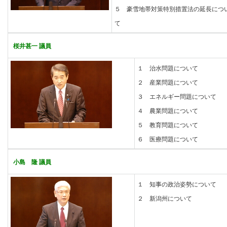
５ 豪雪地帯対策特別措置法の延長につ
て
桜井甚一 議員
１ 治水問題について
２ 産業問題について
３ エネルギー問題について
４ 農業問題について
５ 教育問題について
６ 医療問題について
小島 隆 議員
１ 知事の政治姿勢について
２ 新潟州について