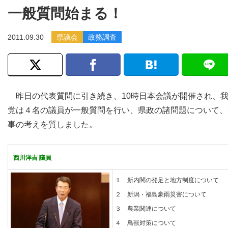
一般質問始まる！
2011.09.30
県議会
政務調査
昨日の代表質問に引き続き、10時日本会議が開催され、
党は４名の議員が一般質問を行い、県政の諸問題について、
事の考えを質しました。
西川洋吉 議員
１ 新内閣の発足と地方制度について
２ 新潟・福島豪雨災害について
３ 農業関連について
４ 鳥獣対策について