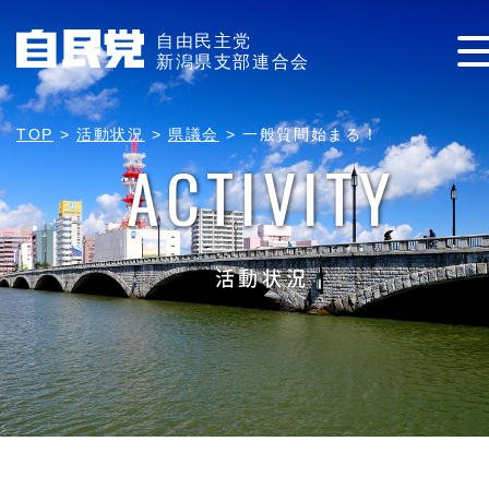
自由民主党
新潟県支部連合会
TOP
>
活動状況
>
県議会
>
一般質問始まる！
ACTIVITY
活動状況