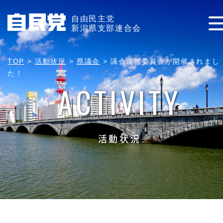
自由民主党
新潟県支部連合会
TOP
>
活動状況
>
県議会
>
議会運営委員会が開催されまし
た！
ACTIVITY
活動状況