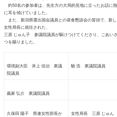
約50名の参加者は、先生方の大局的見地に立ったお話に
に耳を傾けていました。
また、新潟県選出国会議員との昼食懇談会の冒頭で、新し
女性局長に就任された、
三原 じゅん子 参議院議員が駆けつけてくださり、ごあい
つを賜りました。
環境副大臣 井上 信治 衆議
馳 浩 衆議院議員
院議員
義家 弘介 衆議院議員
久保田 陽子 県連女性部長か
女性局長 三原 じゅん