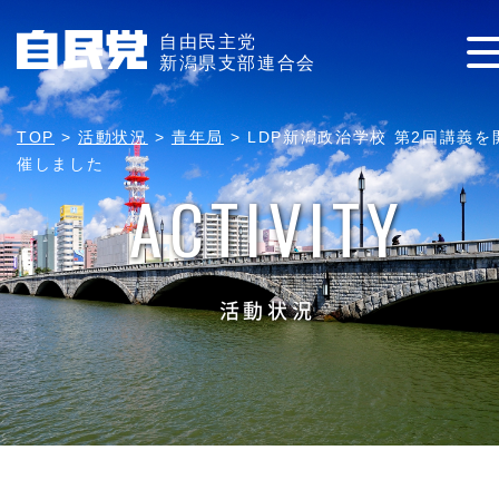
自由民主党
新潟県支部連合会
TOP
>
活動状況
>
青年局
>
LDP新潟政治学校 第2回講義を
催しました
ACTIVITY
活動状況