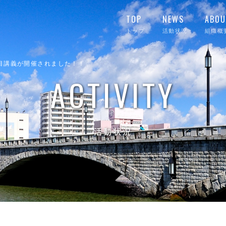
TOP
NEWS
ABOU
トップ
活動状況
組織概
回目講義が開催されました！！
ACTIVITY
活動状況