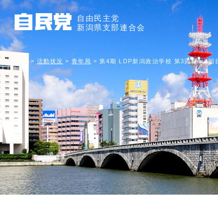
自由民主党
新潟県支部連合会
TOP
>
活動状況
>
青年局
>
第4期 LDP新潟政治学校 第3回目・4