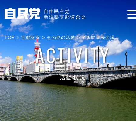
自由民主党
新潟県支部連合会
TOP
>
活動状況
>
その他の活動
>
全国幹事長会議
ACTIVITY
活動状況