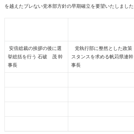
を越えたブレない党本部方針の早期確立を要望いたしました
安倍総裁の挨拶の後に選
党執行部に整然とした政策
挙総括を行う 石破 茂 幹
スタンスを求める帆苅県連幹
事長
事長