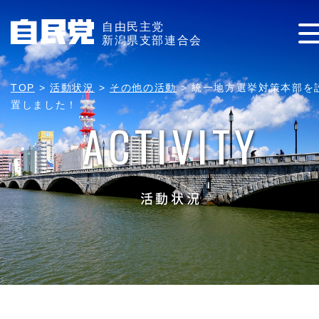
自由民主党
新潟県支部連合会
TOP
>
活動状況
>
その他の活動
>
統一地方選挙対策本部を
置しました！
ACTIVITY
活動状況